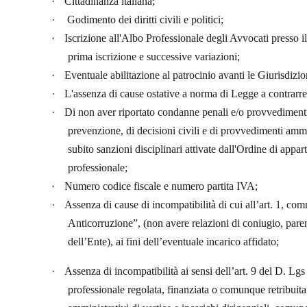
·
Cittadinanza italiana;
·
Godimento dei diritti civili e politici;
·
Iscrizione all'Albo Professionale degli Avvocati presso 
prima iscrizione e successive variazioni;
·
Eventuale abilitazione al patrocinio avanti le Giurisdizio
·
L'assenza di cause ostative a norma di Legge a contrarr
·
Di non aver riportato condanne penali e/o provvedimenti
prevenzione, di decisioni civili e di provvedimenti ammini
subito sanzioni disciplinari attivate dall'Ordine di appart
professionale;
·
Numero codice fiscale e numero partita IVA;
·
Assenza di cause di incompatibilità di cui all’art. 1, co
Anticorruzione”, (non avere relazioni di coniugio, paren
dell’Ente), ai fini dell’eventuale incarico affidato;
·
Assenza di incompatibilità ai sensi dell’art. 9 del D. Lgs
professionale regolata, finanziata o comunque retribuita