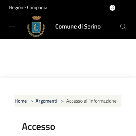
Salta al contenuto principale
Regione Campania
Comune di Serino
Home
>
Argomenti
>
Accesso all'informazione
Accesso