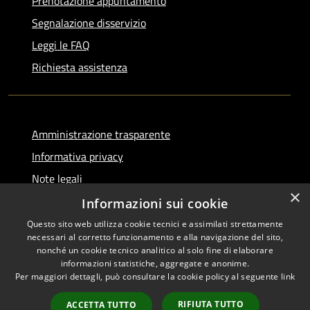
Prenotazione appuntamento
Segnalazione disservizio
Leggi le FAQ
Richiesta assistenza
Amministrazione trasparente
Informativa privacy
Note legali
×
Dichiarazione di accessibilità
Informazioni sui cookie
Questo sito web utilizza cookie tecnici e assimilati strettamente
necessari al corretto funzionamento e alla navigazione del sito,
nonché un cookie tecnico analitico al solo fine di elaborare
informazioni statistiche, aggregate e anonime.
RSS
Copyright © 2026 • Comune di
Per maggiori dettagli, può consultare la cookie policy al seguente
link
Accessibilità
Serino • Powered by
Privacy
Municipium
Accesso
•
RIFIUTA TUTTO
ACCETTA TUTTO