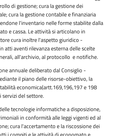
ollo di gestione; cura la gestione dei
le; cura la gestione contabile e finanziaria
ndone l'inventario nelle forme stabilite dalla
ato e cassa. Le attività si articolano in
re cura inoltre l'aspetto giuridico -
n atti aventi rilevanza esterna delle scelte
rali, all'archivio, al protocollo e notifiche.
sione annuale deliberato dal Consiglio -
iante il piano delle risorse-obiettivo, la
contabilità economica(artt.169,196,197 e 198
 servizi del settore.
delle tecnologie informatiche a disposizione,
trimoniali in conformità alle leggi vigenti ed al
one; cura l'accertamento e la riscossione dei
tti i compiti e le attività di economato e