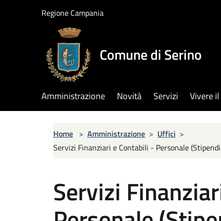
Salta al contenuto principale
Regione Campania
Comune di Serino
Amministrazione
Novità
Servizi
Vivere 
Home
>
Amministrazione
>
Uffici
>
Servizi Finanziari e Contabili - Personale (Stipen
Servizi Finanziar
Personale (Stipe