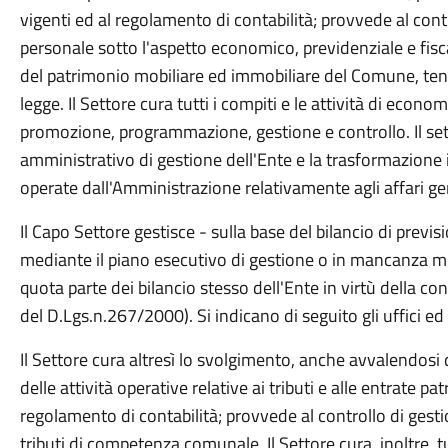
vigenti ed al regolamento di contabilità; provvede al contr
personale sotto l'aspetto economico, previdenziale e fisca
del patrimonio mobiliare ed immobiliare del Comune, tene
legge. Il Settore cura tutti i compiti e le attività di econom
promozione, programmazione, gestione e controllo. Il setto
amministrativo di gestione dell'Ente e la trasformazione i
operate dall'Amministrazione relativamente agli affari gene
Il Capo Settore gestisce - sulla base del bilancio di previ
mediante il piano esecutivo di gestione o in mancanza med
quota parte dei bilancio stesso dell'Ente in virtù della 
del D.Lgs.n.267/2000). Si indicano di seguito gli uffici ed i
Il Settore cura altresì lo svolgimento, anche avvalendosi 
delle attività operative relative ai tributi e alle entrate pa
regolamento di contabilità; provvede al controllo di gesti
tributi di competenza comunale. Il Settore cura, inoltre, tu