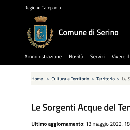
Salta al contenuto principale
Regione Campania
Comune di Serino
Amministrazione
Novità
Servizi
Vivere 
Home
>
Cultura e Territorio
>
Territorio
>
Le S
Le Sorgenti Acque del Ter
Ultimo aggiornamento
: 13 maggio 2022, 18