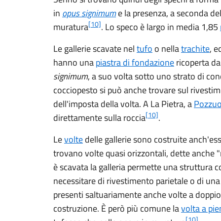
in
opus signimum
e la presenza, a seconda del
[10]
muratura
. Lo speco è largo in media
1,85
Le gallerie scavate nel
tufo
o nella
trachite
, e
hanno una
piastra di fondazione
ricoperta da
signimum
, a suo volta sotto uno strato di con
cocciopesto si può anche trovare sul rivestime
dell'imposta della volta. A La Pietra, a
Pozzuo
[10]
direttamente sulla roccia
.
Le
volte
delle gallerie sono costruite anch'ess
trovano volte quasi orizzontali, dette anche "
è scavata la galleria permette una struttura c
necessitare di rivestimento parietale o di un
presenti saltuariamente anche volte a doppio 
costruzione. È però più comune la
volta a pi
[10]