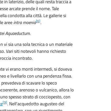
in laterizio, delle quali resta traccia a
tesse arcate prende il nome. Tale
lla condotta alla città. Le gallerie si
[6]
lle aree
intra moenia
.
stei Aquaeductum
.
on vi sia una sola tecnica o un materiale
so. Vari siti notevoli hanno richiesto
i roccia incontrato.
fonte vi erano monti intermedi, si doveva
neo e livellarlo con una pendenza fissa.
ca prevedeva di scavare lo speco
incoerente, arenoso o vulcanico, allora lo
a uno spesso strato di cocciopesto, con
[9]
te
. Nell'acquedotto augusteo del
 rettangolare, con un rivestimento