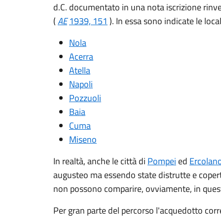
d.C. documentato in una nota iscrizione rinve
(
AE
1939, 151
). In essa sono indicate le loca
Nola
Acerra
Atella
Napoli
Pozzuoli
Baia
Cuma
Miseno
In realtà, anche le città di
Pompei
ed
Ercolan
augusteo ma essendo state distrutte e coperte
non possono comparire, ovviamente, in ques
Per gran parte del percorso l'acquedotto correv