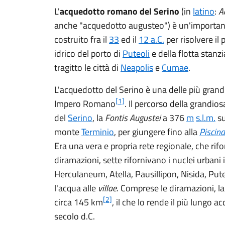
L'
acquedotto romano del Serino
(in
latino
:
A
anche "acquedotto augusteo") è un'important
costruito fra il
33
ed il
12 a.C.
per risolvere i
idrico del porto di
Puteoli
e della flotta stanz
tragitto le città di
Neapolis
e
Cumae
.
L'acquedotto del Serino è una delle più grandi
[1]
Impero Romano
. Il percorso della grandio
del
Serino
, la
Fontis Augustei
a 376
m
s.l.m.
su
monte
Terminio
, per giungere fino alla
Piscina
Era una vera e propria rete regionale, che rifo
diramazioni, sette rifornivano i nuclei urbani
Herculaneum, Atella, Pausillipon, Nisida, Put
l'acqua alle
villae
. Comprese le diramazioni, la
[2]
circa 145 km
, il che lo rende il più lungo 
secolo d.C.