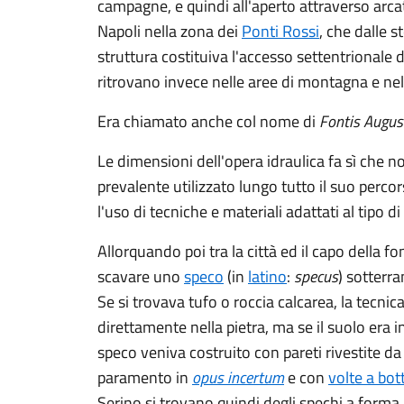
campagne, e quindi all'aperto attraverso arcate 
Napoli nella zona dei
Ponti Rossi
, che dalle s
struttura costituiva l'accesso settentrionale de
ritrovano invece nelle aree di montagna e ne
Era chiamato anche col nome di
Fontis Augu
Le dimensioni dell'opera idraulica fa sì che n
prevalente utilizzato lungo tutto il suo percor
l'uso di tecniche e materiali adattati al tipo d
Allorquando poi tra la città ed il capo della 
scavare uno
speco
(in
latino
:
specus
) sotterra
Se si trovava tufo o roccia calcarea, la tecni
direttamente nella pietra, ma se il suolo era 
speco veniva costruito con pareti rivestite d
paramento in
opus incertum
e con
volte a bot
Serino si trovano quindi degli spechi a forma