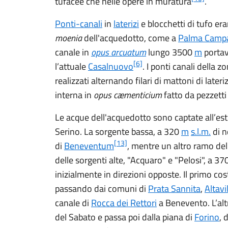
tufacee che nelle opere in muratura
.
Ponti-canali
in
laterizi
e blocchetti di tufo eran
moenia
dell'acquedotto, come a
Palma Camp
canale in
opus arcuatum
lungo
3500
m
portav
[6]
l’attuale
Casalnuovo
. I ponti canali della z
realizzati alternando filari di mattoni di later
interna in
opus cæmenticium
fatto da pezzetti
Le acque dell'acquedotto sono captate all’est
Serino. La sorgente bassa, a 320
m
s.l.m.
di n
[13]
di
Beneventum
, mentre un altro ramo del
delle sorgenti alte, "Acquaro" e "Pelosi", a 37
inizialmente in direzioni opposte. Il primo cos
passando dai comuni di
Prata Sannita
,
Altavi
canale di
Rocca dei Rettori
a Benevento. L’alt
del Sabato e passa poi dalla piana di
Forino
, 