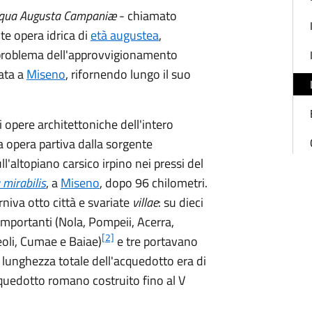
qua Augusta Campaniæ
- chiamato
e opera idrica di
età augustea
,
l problema dell'approvvigionamento
iata a
Miseno
, rifornendo lungo il suo
 opere architettoniche dell'intero
sa opera partiva dalla sorgente
ll'altopiano carsico irpino nei pressi del
 mirabilis
, a
Miseno
, dopo 96 chilometri.
rniva otto città e svariate
villae
: su dieci
 importanti (Nola, Pompeii, Acerra,
[2]
eoli, Cumae e Baiae)
e tre portavano
 lunghezza totale dell'acquedotto era di
acquedotto romano costruito fino al V