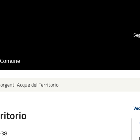
Seg
il Comune
orgenti Acque del Territorio
Ved
ritorio
:38