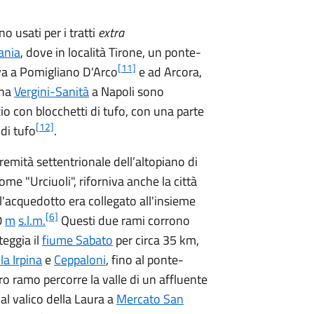
o usati per i tratti
extra
ania
, dove in località Tirone, un ponte-
[11]
a a Pomigliano D'Arco
e ad Arcora,
ona
Vergini-Sanità
a Napoli sono
izio con blocchetti di tufo, con una parte
[12]
 di tufo
.
remità settentrionale dell’altopiano di
ome "Urciuoli", riforniva anche la città
l'acquedotto era collegato all'insieme
[6]
0
m
s.l.m.
Questi due rami corrono
teggia il
fiume Sabato
per circa
35 km
,
lla Irpina
e
Ceppaloni
, fino al ponte-
ro ramo percorre la valle di un affluente
dal valico della Laura a
Mercato San