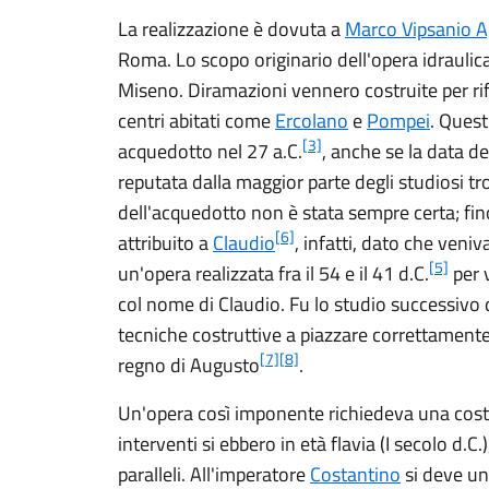
La realizzazione è dovuta a
Marco Vipsanio A
Roma. Lo scopo originario dell'opera idraulica e
Miseno. Diramazioni vennero costruite per rif
centri abitati come
Ercolano
e
Pompei
. Quest
[3]
acquedotto nel 27 a.C.
, anche se la data de
reputata dalla maggior parte degli studiosi t
dell'acquedotto non è stata sempre certa; fi
[6]
attribuito a
Claudio
, infatti, dato che ven
[5]
un'opera realizzata fra il 54 e il 41 d.C.
per 
col nome di Claudio. Fu lo studio successivo d
tecniche costruttive a piazzare correttamente 
[7]
[8]
regno di Augusto
.
Un'opera così imponente richiedeva una cost
interventi si ebbero in età flavia (I secolo d.C.)
paralleli. All'imperatore
Costantino
si deve un 