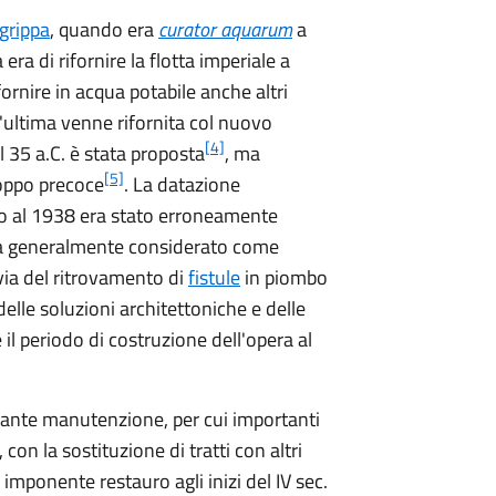
grippa
, quando era
curator aquarum
a
ra di rifornire la flotta imperiale a
ornire in acqua potabile anche altri
'ultima venne rifornita col nuovo
[4]
l 35 a.C. è stata proposta
, ma
[5]
roppo precoce
. La datazione
no al 1938 era stato erroneamente
iva generalmente considerato come
via del ritrovamento di
fistule
in piombo
elle soluzioni architettoniche e delle
il periodo di costruzione dell'opera al
ante manutenzione, per cui importanti
, con la sostituzione di tratti con altri
imponente restauro agli inizi del IV sec.