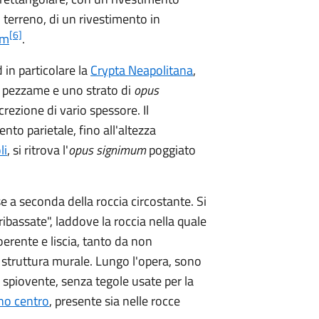
 terreno, di un rivestimento in
[6]
m
.
d in particolare la
Crypta Neapolitana
,
 pezzame e uno strato di
opus
crezione di vario spessore. Il
nto parietale, fino all'altezza
li
, si ritrova l'
opus signimum
poggiato
e a seconda della roccia circostante. Si
ribassate", laddove la roccia nella quale
oerente e liscia, tanto da non
a struttura murale. Lungo l'opera, sono
spiovente, senza tegole usate per la
eno centro
, presente sia nelle rocce