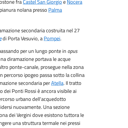
 costone fra
Castel San Giorgio
e
Nocera
a pianura nolana presso
Palma
ramazione secondaria costruita nel 27
æ
di Porta Vesuvio, a
Pompei
.
 passando per un lungo ponte in
opus
, una diramazione portava le acque
n altro ponte-canale, prosegue nella zona
Un percorso ipogeo passa sotto la collina
ramazione secondaria per
Atella
. Il tratto
o dei Ponti Rossi è ancora visibile ai
 percorso urbano dell'acquedotto
ividersi nuovamente. Una sezione
ona dei Vergini dove esistono tuttora le
ungere una struttura termale nei pressi