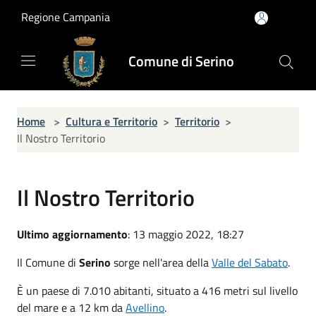
Salta al contenuto principale
Regione Campania
Comune di Serino
Home
>
Cultura e Territorio
>
Territorio
>
Il Nostro Territorio
Il Nostro Territorio
Ultimo aggiornamento
: 13 maggio 2022, 18:27
Il Comune di
Serino
sorge nell'area della
Valle del Sabato
.
È un paese di 7.010 abitanti, situato a 416 metri sul livello
del mare e a 12 km da
Avellino
.