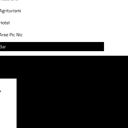
Agriturismi
Hotel
Aree Pic Nic
Bar
?