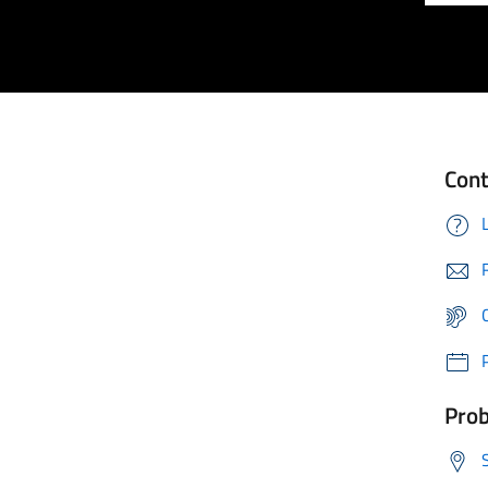
Cont
Prob