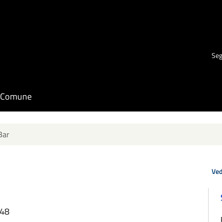
Seg
il Comune
Bar
Ved
:48