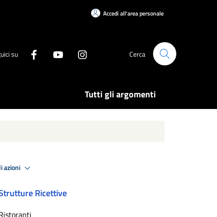
Accedi all'area personale
uici su
Cerca
Tutti gli argomenti
i azioni
Strutture Ricettive
Ristoranti