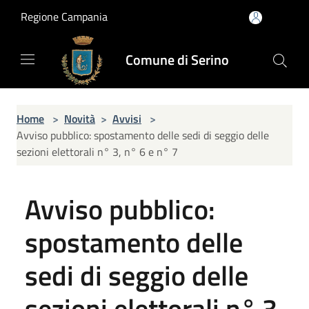
Salta al contenuto principale
Regione Campania
Comune di Serino
Home
>
Novità
>
Avvisi
>
Avviso pubblico: spostamento delle sedi di seggio delle
sezioni elettorali n° 3, n° 6 e n° 7
Avviso pubblico:
spostamento delle
sedi di seggio delle
sezioni elettorali n° 3,