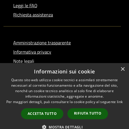
Leggi le FAQ
Richiesta assistenza
Amministrazione trasparente
Informativa privacy
Note legali
×
Dichiarazione di accessibilità
Informazioni sui cookie
Questo sito web utilizza cookie tecnici e assimilati strettamente
necessari al corretto funzionamento e alla navigazione del sito,
nonché un cookie tecnico analitico al solo fine di elaborare
informazioni statistiche, aggregate e anonime.
RSS
Copyright © 2026 • Comune di
Per maggiori dettagli, può consultare la cookie policy al seguente
link
Accessibilità
Serino • Powered by
Privacy
Municipium
Accesso
•
RIFIUTA TUTTO
ACCETTA TUTTO
Cookie
redazione
Mappa del sito
MOSTRA DETTAGLI