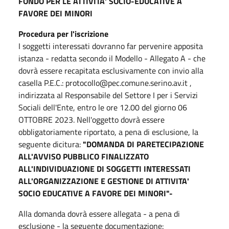
FONDO PER LE ATTIVITA' SOCIO-EDUCATIVE A
FAVORE DEI MINORI
Procedura per l'iscrizione
I soggetti interessati dovranno far pervenire apposita
istanza - redatta secondo il Modello - Allegato A - che
dovrà essere recapitata esclusivamente con invio alla
casella P.E.C.: ­protocollo@pec.comune.serino.av.it ,
indirizzata al Responsabile del Settore I per i Servizi
Sociali dell'Ente, entro le ore 12.00 del giorno 06
OTTOBRE 2023. Nell'oggetto dovrà essere
obbligatoriamente riportato, a pena di esclusione, la
seguente dicitura:
"DOMANDA DI PARETECIPAZIONE
ALL'AVVISO PUBBLICO FINALIZZATO
ALL'INDIVIDUAZIONE DI SOGGETTI INTERESSATI
ALL'ORGANIZZAZIONE E GESTIONE DI ATTIVITA'
SOCIO­ EDUCATIVE A FAVORE DEI MINORI"-
Alla domanda dovrà essere allegata - a pena di
esclusione - la seguente documentazione: