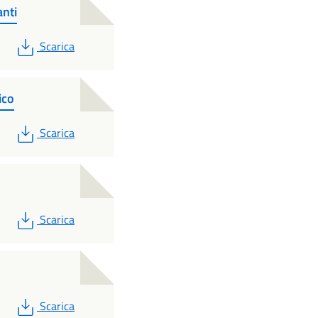
nti
PDF
Scarica
ico
PDF
Scarica
PDF
Scarica
PDF
Scarica