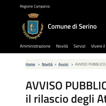
Salta al contenuto principale
Regione Campania
Comune di Serino
Amministrazione
Novità
Servizi
Vivere 
Home
>
Novità
>
Avvisi
>
AVVISO PUBBLICO: Li
AVVISO PUBBLICO
il rilascio degli 