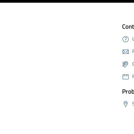
Cont
Prob