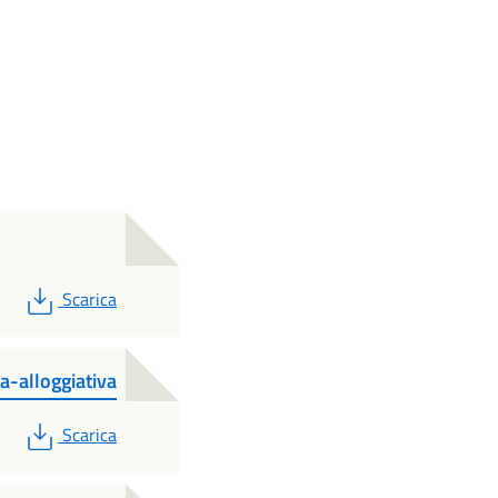
PDF
Scarica
a-alloggiativa
PDF
Scarica