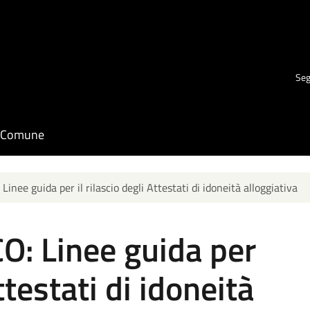
Seg
il Comune
nee guida per il rilascio degli Attestati di idoneità alloggiativa
: Linee guida per
Attestati di idoneità