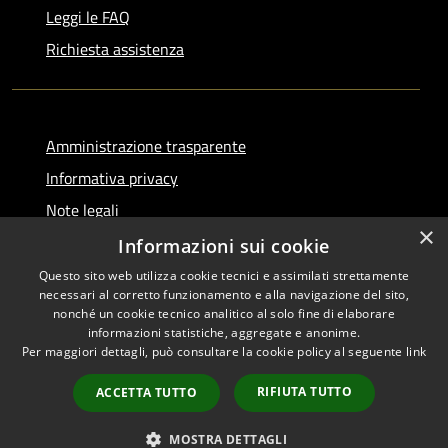
Leggi le FAQ
Richiesta assistenza
Amministrazione trasparente
Informativa privacy
Note legali
×
Dichiarazione di accessibilità
Informazioni sui cookie
Questo sito web utilizza cookie tecnici e assimilati strettamente
necessari al corretto funzionamento e alla navigazione del sito,
nonché un cookie tecnico analitico al solo fine di elaborare
informazioni statistiche, aggregate e anonime.
RSS
Copyright © 2026 • Comune di
Per maggiori dettagli, può consultare la cookie policy al seguente
link
Accessibilità
Serino • Powered by
Privacy
Municipium
Accesso
•
RIFIUTA TUTTO
ACCETTA TUTTO
Cookie
redazione
Mappa del sito
MOSTRA DETTAGLI