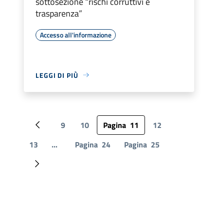
sottosezione “rischi corruttivi e
trasparenza”
Accesso all'informazione
LEGGI DI PIÙ
9
10
Pagina
11
12
Pagina precedente
13
...
Pagina
24
Pagina
25
Pagina successiva