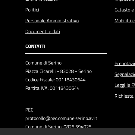
Politici
Catasto e
Personale Amministrativo
Mobilità e
Documenti e dati
CONTATTI
Comune di Serino
Prenotaz
Piazza Cicarelli - 83028 - Serino
Segnalazi
Codice Fiscale: 00118430644
Leggi le 
Partita IVA: 00118430644
Richiesta
PEC:
protocollo@pec.comune.serino.av.it
Comune di Serino: 0825.594025
Polizia Municipale: 0825.592313