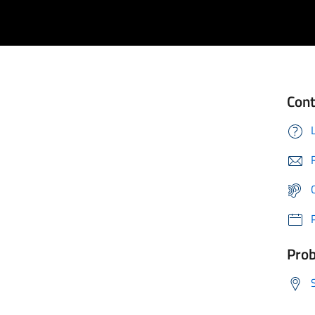
Cont
Prob