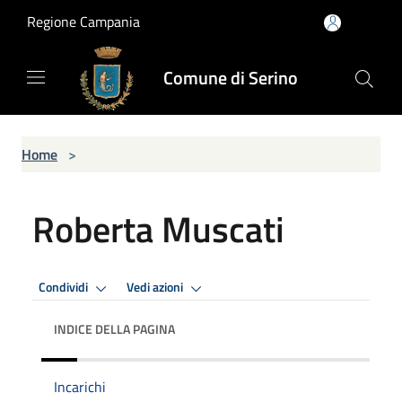
Salta al contenuto principale
Regione Campania
Comune di Serino
Home
>
Roberta Muscati
Condividi
Vedi azioni
INDICE DELLA PAGINA
Incarichi