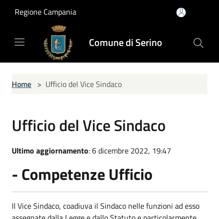
Salta al contenuto principale
Regione Campania
Comune di Serino
Home
>
Ufficio del Vice Sindaco
Ufficio del Vice Sindaco
Ultimo aggiornamento
: 6 dicembre 2022, 19:47
- Competenze Ufficio
Il Vice Sindaco, coadiuva il Sindaco nelle funzioni ad esso
assegnate dalla Legge e dallo Statuto e particolarmente