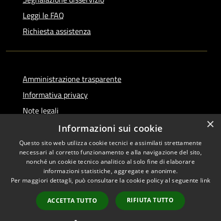
Leggi le FAQ
Richiesta assistenza
Amministrazione trasparente
Informativa privacy
Note legali
×
Dichiarazione di accessibilità
Informazioni sui cookie
Questo sito web utilizza cookie tecnici e assimilati strettamente
necessari al corretto funzionamento e alla navigazione del sito,
nonché un cookie tecnico analitico al solo fine di elaborare
informazioni statistiche, aggregate e anonime.
RSS
Copyright © 2026 • Comune di
Per maggiori dettagli, può consultare la cookie policy al seguente
link
Accessibilità
Serino • Powered by
Privacy
Municipium
Accesso
•
RIFIUTA TUTTO
ACCETTA TUTTO
Cookie
redazione