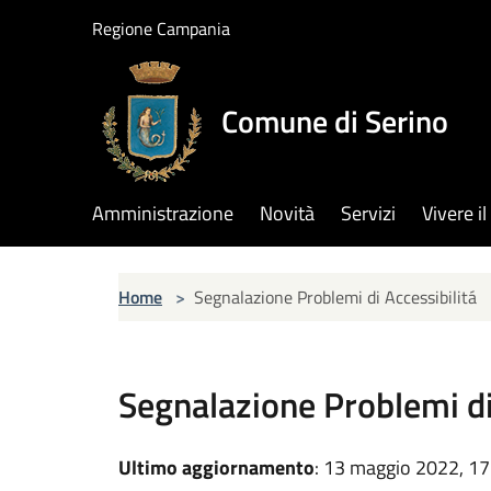
Salta al contenuto principale
Regione Campania
Comune di Serino
Amministrazione
Novità
Servizi
Vivere 
Home
>
Segnalazione Problemi di Accessibilitá
Segnalazione Problemi di
Ultimo aggiornamento
: 13 maggio 2022, 17