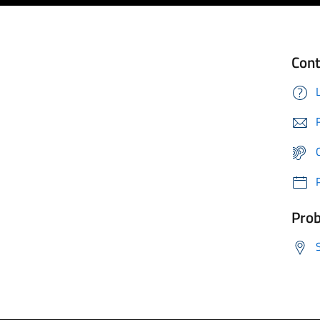
Cont
Prob