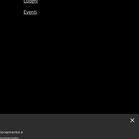
Luoghi
Eventi
×
nzionamento e
nformazioni