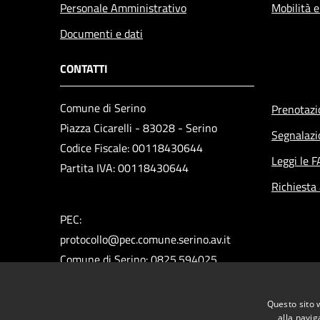
Personale Amministrativo
Mobilità e
Documenti e dati
CONTATTI
Comune di Serino
Prenotaz
Piazza Cicarelli - 83028 - Serino
Segnalazi
Codice Fiscale: 00118430644
Leggi le 
Partita IVA: 00118430644
Richiesta
PEC:
protocollo@pec.comune.serino.av.it
Comune di Serino: 0825.594025
Polizia Municipale: 0825.592313
Ufficio del Sindaco: 0825.594660
Questo sito 
Ufficio Assessori: 0825.594296
alla navig