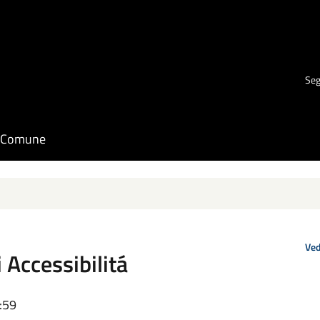
Seg
il Comune
Ved
 Accessibilitá
:59