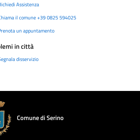
Richiedi Assistenza
Chiama il comune +39 0825 594025
Prenota un appuntamento
lemi in città
Segnala disservizio
Comune di Serino