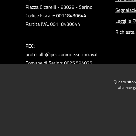
Piazza Cicarelli - 83028 - Serino
Segnalazi
Codice Fiscale: 00118430644
Leggi le 
Partita IVA: 00118430644
Richiesta
PEC:
protocollo@pec.comune.serino.av.it
Comune di Serino: 0825.594025
Polizia Municipale: 0825.592313
Ufficio del Sindaco: 0825.594660
Questo sito 
Ufficio Assessori: 0825.594296
alla navig
RSS
Accessibilità
Privacy
Cookie
Mappa de