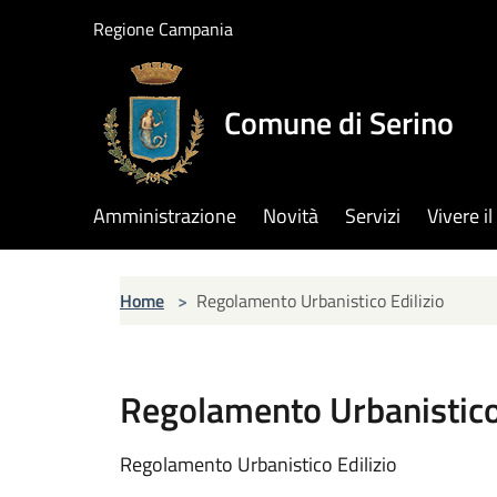
Salta al contenuto principale
Regione Campania
Comune di Serino
Amministrazione
Novità
Servizi
Vivere 
Home
>
Regolamento Urbanistico Edilizio
Regolamento Urbanistico 
Regolamento Urbanistico Edilizio