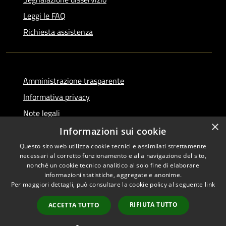
Leggi le FAQ
Richiesta assistenza
Amministrazione trasparente
Informativa privacy
Note legali
×
Dichiarazione di accessibilità
Informazioni sui cookie
Questo sito web utilizza cookie tecnici e assimilati strettamente
necessari al corretto funzionamento e alla navigazione del sito,
nonché un cookie tecnico analitico al solo fine di elaborare
informazioni statistiche, aggregate e anonime.
RSS
Copyright © 2026 • Comune di
Per maggiori dettagli, può consultare la cookie policy al seguente
link
Accessibilità
Serino • Powered by
Privacy
Municipium
Accesso
•
RIFIUTA TUTTO
ACCETTA TUTTO
Cookie
redazione