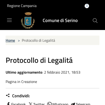
Salta al contenuto principale
Regione Campania
Comune di Serino
Home
>
Protocollo di Legalitá
Protocollo di Legalitá
Ultimo aggiornamento
: 2 febbraio 2021, 18:53
Pagina in Creazione
Condividi:
Facebook
Twitter
Whatsapp
Telegram