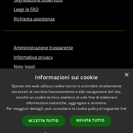
Leggi le FAQ
Richiesta assistenza
Amministrazione trasparente
Informativa privacy
Note legali
×
Dichiarazione di accessibilità
Informazioni sui cookie
Questo sito web utilizza cookie tecnici e assimilati strettamente
necessari al corretto funzionamento e alla navigazione del sito,
nonché un cookie tecnico analitico al solo fine di elaborare
informazioni statistiche, aggregate e anonime.
RSS
Copyright © 2026 • Comune di
Per maggiori dettagli, può consultare la cookie policy al seguente
link
Accessibilità
Serino • Powered by
Privacy
Municipium
Accesso
•
RIFIUTA TUTTO
ACCETTA TUTTO
Cookie
redazione