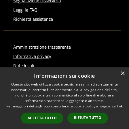
Segnalazione disservizio
Leggi le FAQ
Richiesta assistenza
Amministrazione trasparente
Informativa privacy
Note legali
×
Dichiarazione di accessibilità
Informazioni sui cookie
Questo sito web utilizza cookie tecnici e assimilati strettamente
necessari al corretto funzionamento e alla navigazione del sito,
nonché un cookie tecnico analitico al solo fine di elaborare
informazioni statistiche, aggregate e anonime.
RSS
Copyright © 2026 • Comune di
Per maggiori dettagli, può consultare la cookie policy al seguente
link
Accessibilità
Serino • Powered by
Privacy
Municipium
Accesso
•
RIFIUTA TUTTO
ACCETTA TUTTO
Cookie
redazione