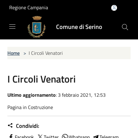
Salta al contenuto principale
Regione Campania
Comune di Serino
Home
>
I Circoli Venatori
I Circoli Venatori
Ultimo aggiornamento
: 3 febbraio 2021, 12:53
Pagina in Costruzione
Condividi:
Facebook
Twitter
Whatsapp
Telegram