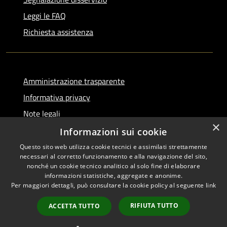
Leggi le FAQ
Richiesta assistenza
Amministrazione trasparente
Informativa privacy
Note legali
×
Dichiarazione di accessibilità
Informazioni sui cookie
Questo sito web utilizza cookie tecnici e assimilati strettamente
necessari al corretto funzionamento e alla navigazione del sito,
nonché un cookie tecnico analitico al solo fine di elaborare
informazioni statistiche, aggregate e anonime.
RSS
Copyright © 2026 • Comune di
Per maggiori dettagli, può consultare la cookie policy al seguente
link
Accessibilità
Serino • Powered by
Privacy
Municipium
Accesso
•
RIFIUTA TUTTO
ACCETTA TUTTO
Cookie
redazione