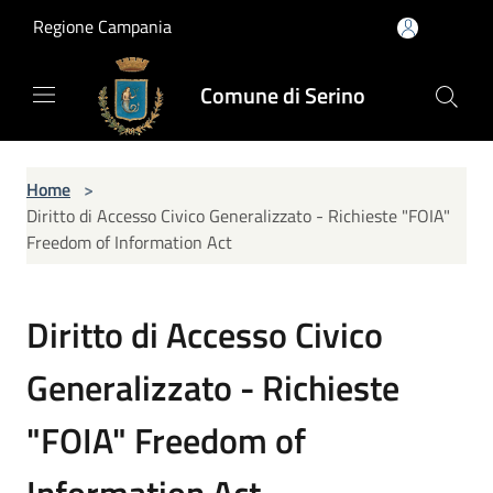
Salta al contenuto principale
Regione Campania
Comune di Serino
Home
>
Diritto di Accesso Civico Generalizzato - Richieste "FOIA"
Freedom of Information Act
Diritto di Accesso Civico
Generalizzato - Richieste
"FOIA" Freedom of
Information Act