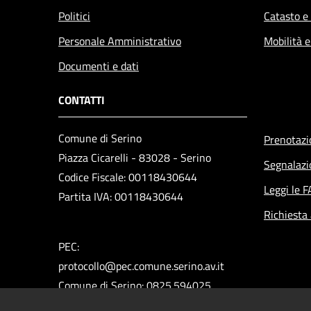
Politici
Catasto e
Personale Amministrativo
Mobilità e
Documenti e dati
CONTATTI
Comune di Serino
Prenotaz
Piazza Cicarelli - 83028 - Serino
Segnalazi
Codice Fiscale: 00118430644
Leggi le 
Partita IVA: 00118430644
Richiesta
PEC:
protocollo@pec.comune.serino.av.it
Comune di Serino: 0825.594025
Polizia Municipale: 0825.592313