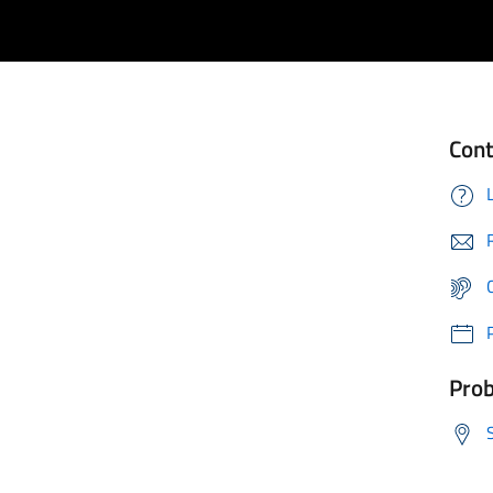
Cont
Prob