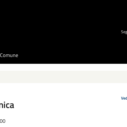
Seg
il Comune
Ved
nica
:00