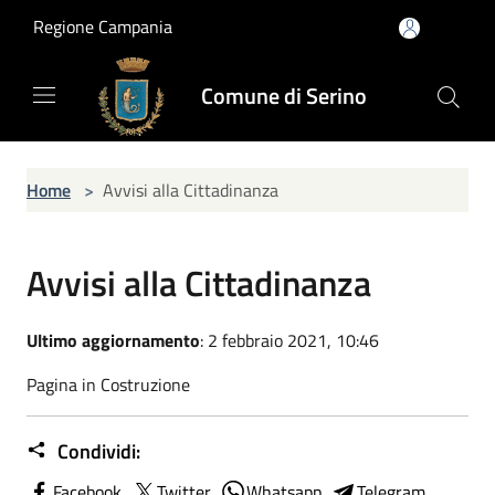
Salta al contenuto principale
Regione Campania
Comune di Serino
Home
>
Avvisi alla Cittadinanza
Avvisi alla Cittadinanza
Ultimo aggiornamento
: 2 febbraio 2021, 10:46
Pagina in Costruzione
Condividi:
Facebook
Twitter
Whatsapp
Telegram