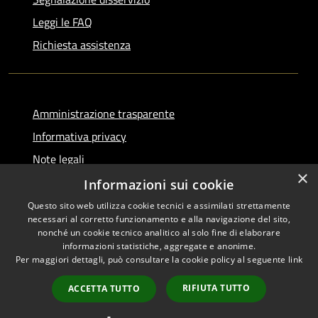
Leggi le FAQ
Richiesta assistenza
Amministrazione trasparente
Informativa privacy
Note legali
×
Dichiarazione di accessibilità
Informazioni sui cookie
Questo sito web utilizza cookie tecnici e assimilati strettamente
necessari al corretto funzionamento e alla navigazione del sito,
nonché un cookie tecnico analitico al solo fine di elaborare
informazioni statistiche, aggregate e anonime.
RSS
Copyright © 2026 • Comune di
Per maggiori dettagli, può consultare la cookie policy al seguente
link
Accessibilità
Serino • Powered by
Privacy
Municipium
Accesso
•
RIFIUTA TUTTO
ACCETTA TUTTO
Cookie
redazione