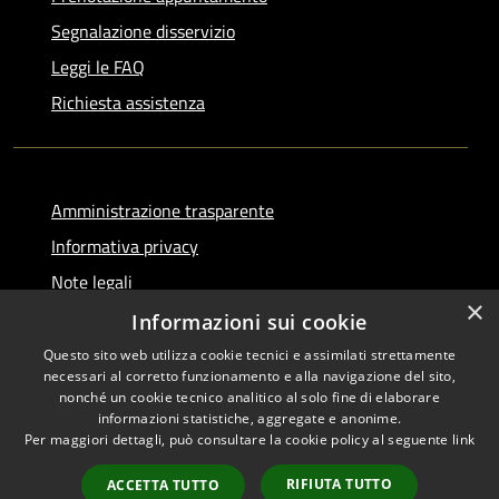
Segnalazione disservizio
Leggi le FAQ
Richiesta assistenza
Amministrazione trasparente
Informativa privacy
Note legali
×
Dichiarazione di accessibilità
Informazioni sui cookie
Questo sito web utilizza cookie tecnici e assimilati strettamente
necessari al corretto funzionamento e alla navigazione del sito,
nonché un cookie tecnico analitico al solo fine di elaborare
informazioni statistiche, aggregate e anonime.
RSS
Copyright © 2026 • Comune di
Per maggiori dettagli, può consultare la cookie policy al seguente
link
Accessibilità
Serino • Powered by
Privacy
Municipium
Accesso
•
RIFIUTA TUTTO
ACCETTA TUTTO